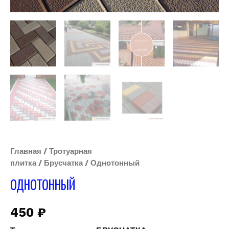
Главная
/
Тротуарная
плитка
/
Брусчатка
/ Однотонный
ОДНОТОННЫЙ
450
₽