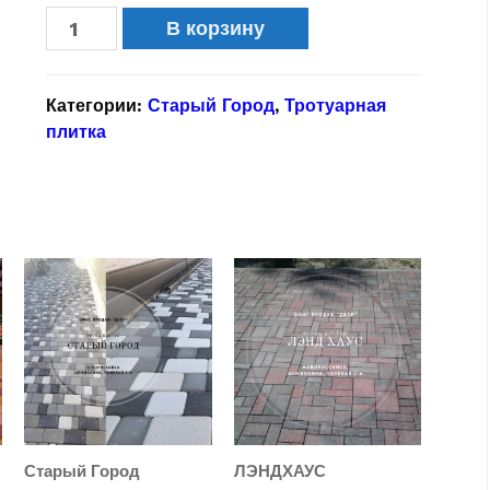
В корзину
Категории:
Старый Город
,
Тротуарная
плитка
Старый Город
ЛЭНДХАУС